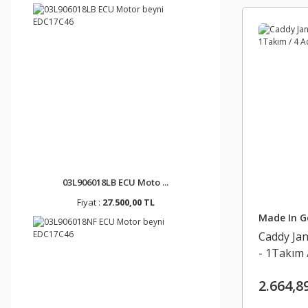
03L906018LB ECU Moto ...
Fiyat :
27.500,00 TL
Made In 
Caddy Jan
- 1Takım 
2.664,8