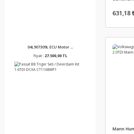
631,18 
04L907309L ECU Motor ...
Fiyat :
27.500,00 TL
Mann Hu