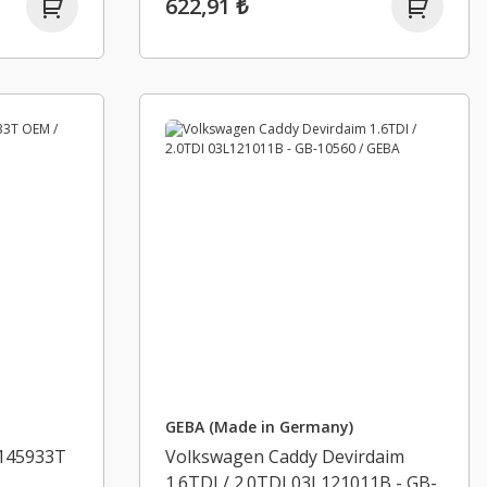
622,91 ₺
GEBA (Made in Germany)
0145933T
Volkswagen Caddy Devirdaim
1.6TDI / 2.0TDI 03L121011B - GB-