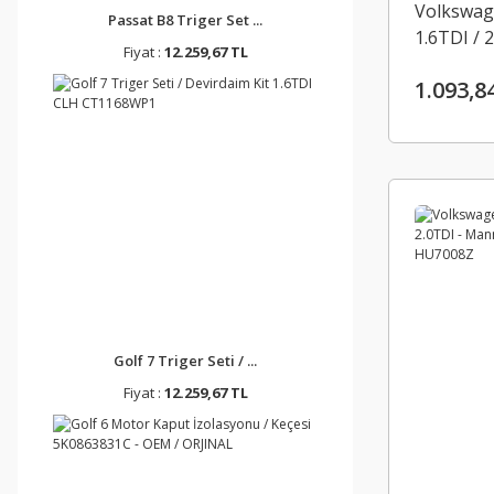
Volkswage
Passat B8 Triger Set ...
1.6TDI /
Fiyat :
12.259,67 TL
3C012743
1.093,8
Golf 7 Triger Seti / ...
Fiyat :
12.259,67 TL