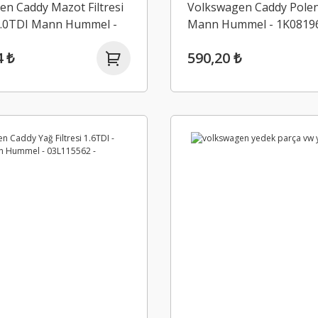
n Caddy Mazot Filtresi
Volkswagen Caddy Polen 
 2.0TDI Mann Hummel -
Mann Hummel - 1K08196
4 - PU825X
CUK2939
4 ₺
590,20 ₺