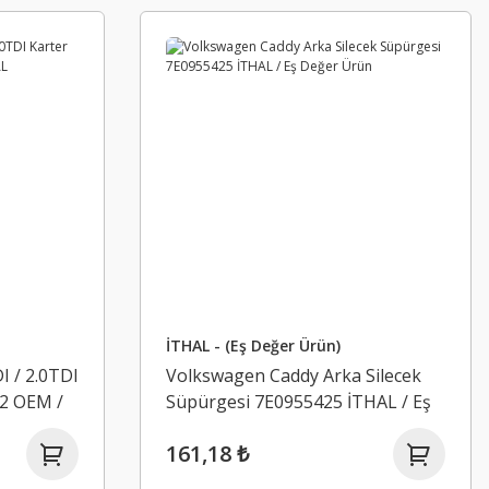
İTHAL - (Eş Değer Ürün)
 / 2.0TDI
Volkswagen Caddy Arka Silecek
2 OEM /
Süpürgesi 7E0955425 İTHAL / Eş
Değer Ürün
161,18 ₺