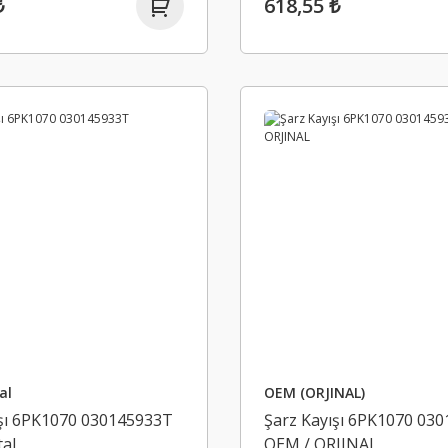
₺
618,55 ₺
al
OEM (ORJINAL)
ışı 6PK1070 030145933T
Şarz Kayışı 6PK1070 03
al
OEM / ORJINAL