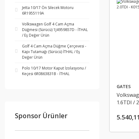
Jetta 10/17 Ön Silecek Motoru
6R1955119A
Volkswagen Golf 4 Cam Açma
Düğmesi (Sürücü) 1J4959857D - İTHAL
/ Eş Değer Ürün
Golf 4 Cam Açma Düğme Çerçevesi -
Kapı Tutamağı (Sürücü) İTHAL / Eş
Değer Ürün
Polo 10/17 Motor Kaput İzolasyonu /
Keçesi 6R0863831B - İTHAL
GATES
Volkswage
1.6TDI / 
03L19811
Sponsor Ürünler
5.540,1