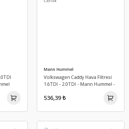
Mann Hummel
2.0TDI
Volkswagen Caddy Hava Filtresi
mmel
1.6TDI - 2.0TDI - Mann Hummel -
1K0129620D - C35154
536,39 ₺