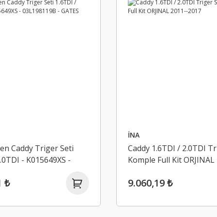
İNA
n Caddy Triger Seti
Caddy 1.6TDI / 2.0TDI Tr
2.0TDI - K015649XS -
Komple Full Kit ORJINAL
9B - GATES
-2017
1 ₺
9.060,19 ₺