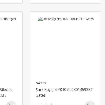
GATES
Silecek
Şarz Kayışı 6PK1070 030145933T
EM /
Gates