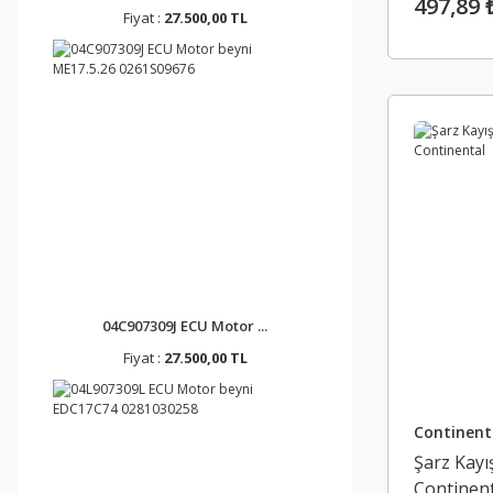
497,89 
Fiyat :
27.500,00 TL
04C907309J ECU Motor ...
Fiyat :
27.500,00 TL
Continent
Şarz Kay
Continent