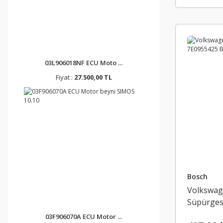
03L906018NF ECU Moto ...
Fiyat :
27.500,00 TL
Bosch
Volkswag
Süpürges
03F906070A ECU Motor ...