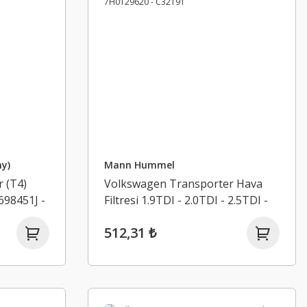
y)
Mann Hummel
 (T4)
Volkswagen Transporter Hava
698451J -
Filtresi 1.9TDI - 2.0TDI - 2.5TDI -
Mann Hummel - 7H0129620 -
512,31 ₺
C32191