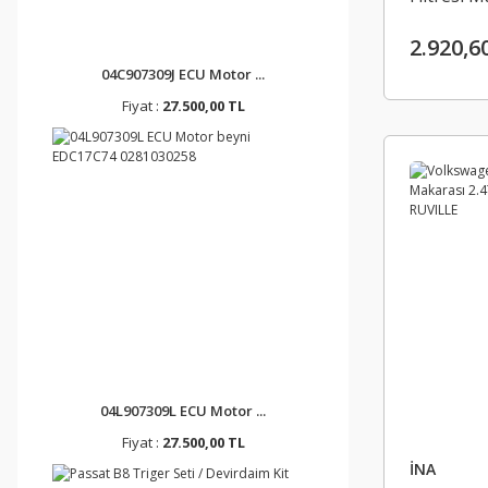
7D081998
2.920,6
04C907309J ECU Motor ...
Fiyat :
27.500,00 TL
04L907309L ECU Motor ...
Fiyat :
27.500,00 TL
İNA