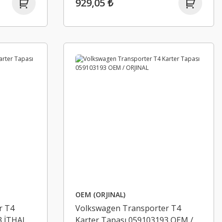
929,05 ₺
OEM (ORJINAL)
r T4
Volkswagen Transporter T4
3 İTHAL
Karter Tapası 059103193 OEM /