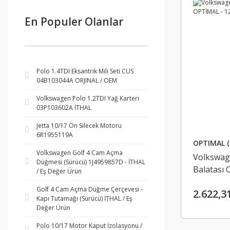
En Populer Olanlar
Polo 1.4TDI Eksantrik Mili Seti CUS
04B103044A ORJINAL / OEM
Volkswagen Polo 1.2TDI Yağ Karteri
03P103602A İTHAL
Jetta 10/17 Ön Silecek Motoru
6R1955119A
OPTIMAL (
Volkswagen Golf 4 Cam Açma
Volkswag
Düğmesi (Sürücü) 1J4959857D - İTHAL
Balatası
/ Eş Değer Ürün
T7
Golf 4 Cam Açma Düğme Çerçevesi -
2.622,3
Kapı Tutamağı (Sürücü) İTHAL / Eş
Değer Ürün
Polo 10/17 Motor Kaput İzolasyonu /