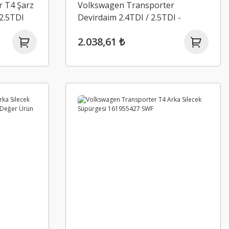
 T4 Şarz
Volkswagen Transporter
 2.5TDI
Devirdaim 2.4TDI / 2.5TDI -
LE
076121005A - GB-10320 / GEBA
2.038,61 ₺