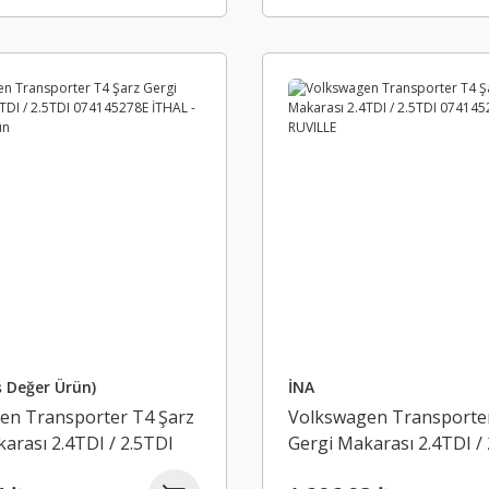
ş Değer Ürün)
İNA
en Transporter T4 Şarz
Volkswagen Transporter
arası 2.4TDI / 2.5TDI
Gergi Makarası 2.4TDI /
8E İTHAL - Eş Değer
074145278E İNA - RUVIL