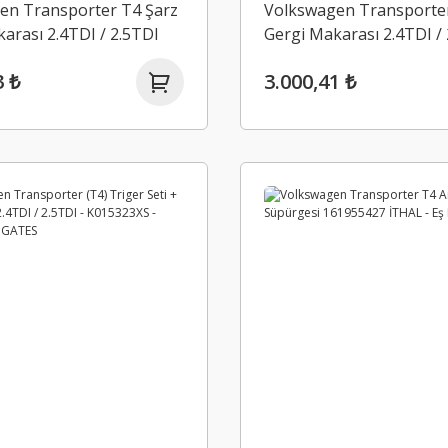
en Transporter T4 Şarz
Volkswagen Transporter
arası 2.4TDI / 2.5TDI
Gergi Makarası 2.4TDI /
8F İNA - RUVILLE
074145278C İNA - RUVIL
3 ₺
3.000,41 ₺