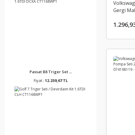
Volkswag
Gergi Mak
07414527
1.296,9
Passat B8 Triger Set ...
Fiyat :
12.259,67 TL