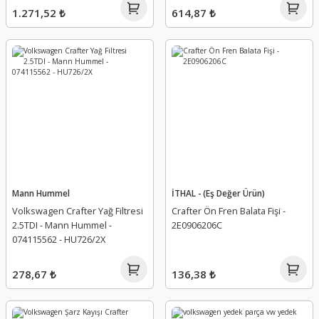
1.271,52 ₺
614,87 ₺
Mann Hummel
İTHAL - (Eş Değer Ürün)
Volkswagen Crafter Yağ Filtresi
Crafter Ön Fren Balata Fişi -
2.5TDI - Mann Hummel -
2E0906206C
074115562 - HU726/2X
278,67 ₺
136,38 ₺