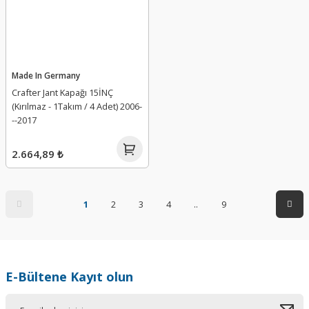
Made In Germany
Crafter Jant Kapağı 15İNÇ
(Kırılmaz - 1Takım / 4 Adet) 2006-
--2017
2.664,89 ₺
1
2
3
4
..
9
E-Bültene Kayıt olun