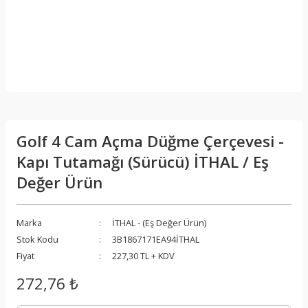
Golf 4 Cam Açma Düğme Çerçevesi -
Kapı Tutamağı (Sürücü) İTHAL / Eş
Değer Ürün
Marka
İTHAL - (Eş Değer Ürün)
Stok Kodu
3B1867171EA94İTHAL
Fiyat
227,30 TL + KDV
272,76 ₺