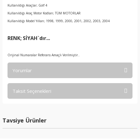
Kullanıldığı Araçlar; Golf 4
Kullanıldığı Araç Motor Kodları; TÜM MOTORLAR
Kullanıldığı Model Yılları; 1998, 1999, 2000, 2001, 2002, 2003, 2004
RENK; SİYAH`dır...
Orijinal Numaralar Referans Amaçlı Verilmiştir..
Yorumlar
Taksit Seçenekleri
RENK
Tavsiye Ürünler
NEDEN BEJ RENKLER YOK
Vomar Bilisim | 23/04/2017