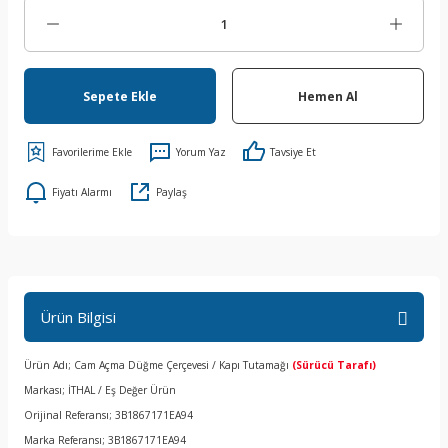
Sepete Ekle
Hemen Al
Yorum Yaz
Tavsiye Et
Fiyatı Alarmı
Paylaş
Ürün Bilgisi
Ürün Adı; Cam Açma Düğme Çerçevesi / Kapı Tutamağı
(Sürücü Tarafı)
Markası; İTHAL / Eş Değer Ürün
Orijinal Referansı; 3B1867171EA94
Marka Referansı; 3B1867171EA94