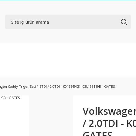
gen Caddy Triger Seti 1.6TDI / 2.0TDI - K015649XS - 03L198119B - GATES
Volkswagen
/ 2.0TDI - 
GATES