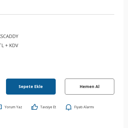
XSCADDY
 TL + KDV
Sepete Ekle
Hemen Al
Yorum Yaz
Tavsiye Et
Fiyatı Alarmı