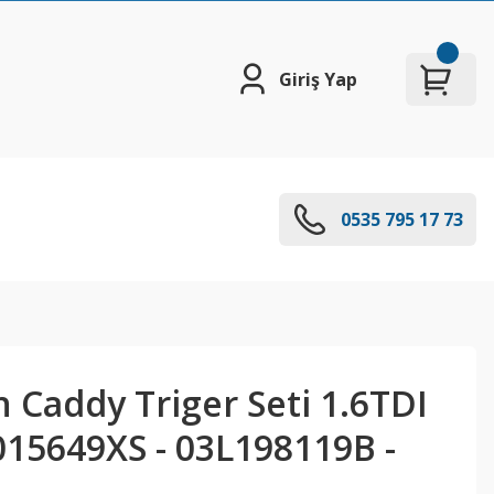
Giriş Yap
0535 795 17 73
 Caddy Triger Seti 1.6TDI
K015649XS - 03L198119B -