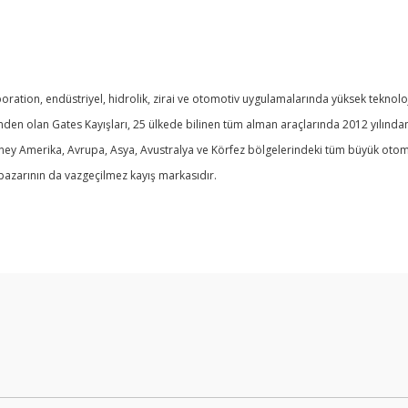
ation, endüstriyel, hidrolik, zirai ve otomotiv uygulamalarında yüksek teknoloji
nden olan Gates Kayışları, 25 ülkede bilinen tüm alman araçlarında 2012 yılınd
üney Amerika, Avrupa, Asya, Avustralya ve Körfez bölgelerindeki tüm büyük otom
 pazarının da vazgeçilmez kayış markasıdır.
Bu ürüne ilk yorumu siz yapın!
Yorum Yaz