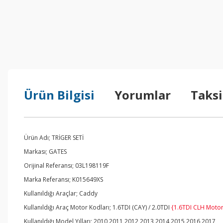
Ürün Bilgisi
Yorumlar
Taksi
Ürün Adı; TRİGER SETİ
Markası; GATES
Orijinal Referansı; 03L198119F
Marka Referansı; K015649XS
Kullanıldığı Araçlar; Caddy
Kullanıldığı Araç Motor Kodları; 1.6TDI (CAY) / 2.0TDI
{1.6TDI CLH Motor
Kullanıldığı Model Yılları; 2010,2011,2012,2013,2014,2015,2016,2017