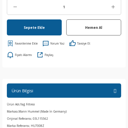
Sepete Ekle
Hemen Al
Yorum Yaz
Tavsiye Et
Fiyatı Alarmı
Paylaş
Ürün Bilgisi
Ürün Adı;Yağ Filtresi
Markası;Mann Hummel (Made İn Germany)
Orijinal Referansı; 03L115562
Marka Referansı; HU7008Z