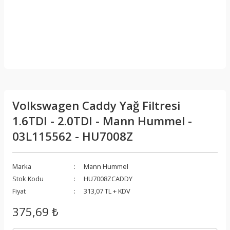
Volkswagen Caddy Yağ Filtresi
1.6TDI - 2.0TDI - Mann Hummel -
03L115562 - HU7008Z
Marka
Mann Hummel
Stok Kodu
HU7008ZCADDY
Fiyat
313,07 TL + KDV
375,69 ₺