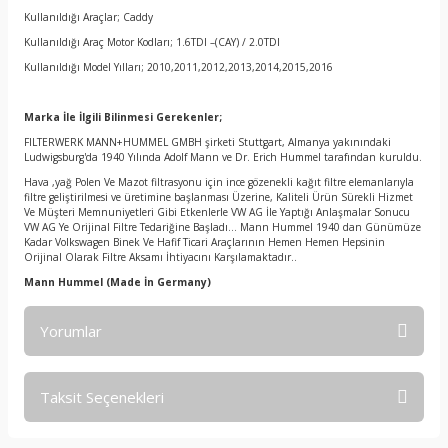
Kullanıldığı Araçlar; Caddy
Kullanıldığı Araç Motor Kodları; 1.6TDI –(CAY) / 2.0TDI
Kullanıldığı Model Yılları; 2010,2011,2012,2013,2014,2015,2016
Marka İle İlgili Bilinmesi Gerekenler;
FILTERWERK MANN+HUMMEL GMBH şirketi Stuttgart, Almanya yakınındaki
Ludwigsburg'da 1940 Yılında Adolf Mann ve Dr. Erich Hummel tarafından kuruldu.
Hava ,yağ Polen Ve Mazot filtrasyonu için ince gözenekli kağıt filtre elemanlarıyla
filtre geliştirilmesi ve üretimine başlanması Üzerine, Kaliteli Ürün Sürekli Hizmet
Ve Müşteri Memnuniyetleri Gibi Etkenlerle VW AG İle Yaptığı Anlaşmalar Sonucu
VW AG Ye Orijinal Filtre Tedariğine Başladı… Mann Hummel 1940 dan Günümüze
Kadar Volkswagen Binek Ve Hafif Ticari Araçlarının Hemen Hemen Hepsinin
Orijinal Olarak Filtre Aksamı İhtiyacını Karşılamaktadır..
Mann Hummel
(Made İn Germany)
Yorumlar
Taksit Seçenekleri
Bu ürüne ilk yorumu siz yapın!