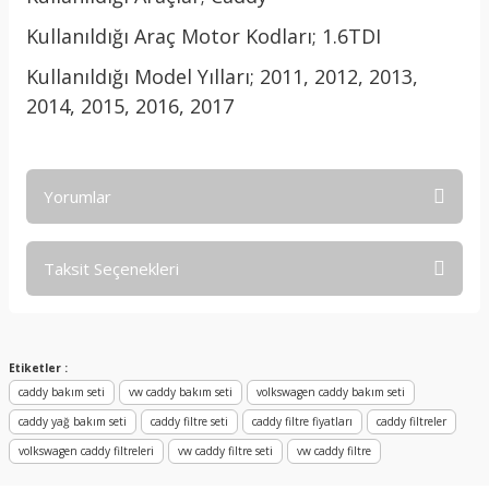
Kullanıldığı Araç Motor Kodları; 1.6TDI
Kullanıldığı Model Yılları; 2011, 2012, 2013,
2014, 2015, 2016, 2017
Yorumlar
Taksit Seçenekleri
Bu ürüne ilk yorumu siz yapın!
Yorum Yaz
Etiketler :
caddy bakım seti
vw caddy bakım seti
volkswagen caddy bakım seti
caddy yağ bakım seti
caddy filtre seti
caddy filtre fiyatları
caddy filtreler
volkswagen caddy filtreleri
vw caddy filtre seti
vw caddy filtre