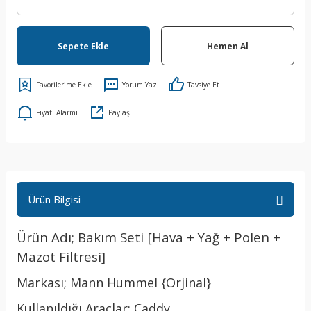
Sepete Ekle
Hemen Al
Yorum Yaz
Tavsiye Et
Fiyatı Alarmı
Paylaş
Ürün Bilgisi
Ürün Adı; Bakım Seti [Hava + Yağ + Polen +
Mazot Filtresi]
Markası; Mann Hummel {Orjinal}
Kullanıldığı Araçlar; Caddy