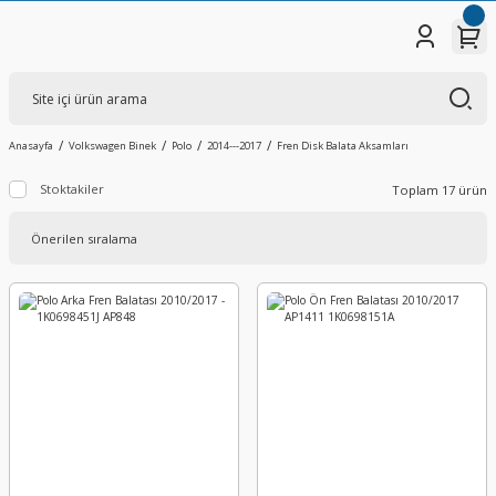
Anasayfa
Volkswagen Binek
Polo
2014---2017
Fren Disk Balata Aksamları
Stoktakiler
Toplam 17 ürün