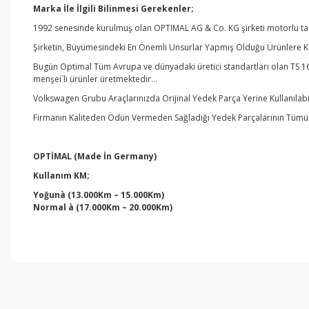
Marka İle İlgili Bilinmesi Gerekenler;
1992 senesinde kurulmuş olan OPTIMAL AG & Co. KG şirketi motorlu taşıt
Şirketin, Büyümesindeki En Önemli Unsurlar Yapmış Olduğu Ürünlere Kar
Bugün Optimal Tüm Avrupa ve dünyadaki üretici standartları olan TS 16
menşei`li ürünler üretmektedir…
Volkswagen Grubu Araçlarınızda Orijinal Yedek Parça Yerine Kullanılab
Firmanın Kaliteden Ödün Vermeden Sağladığı Yedek Parçalarının Tümü Üre
OPTİMAL
(Made İn Germany)
Kullanım KM;
Yoğun
à
(13.000Km – 15.000Km)
Normal
à
(17.000Km – 20.000Km)