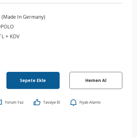
(Made In Germany)
9POLO
 TL + KDV
Sepete Ekle
Hemen Al
Yorum Yaz
Tavsiye Et
Fiyatı Alarmı