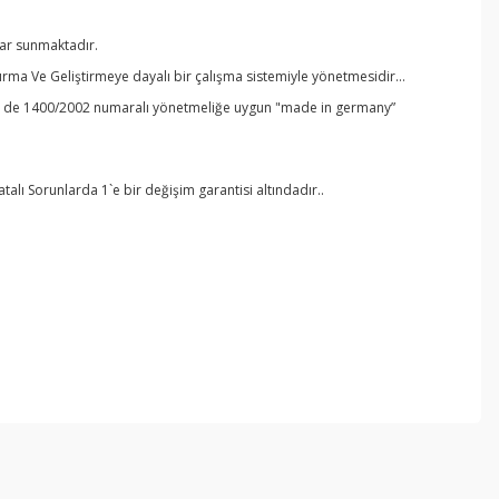
lar sunmaktadır.
ırma Ve Geliştirmeye dayalı bir çalışma sistemiyle yönetmesidir…
ikle de 1400/2002 numaralı yönetmeliğe uygun "made in germany”
lı Sorunlarda 1`e bir değişim garantisi altındadır..