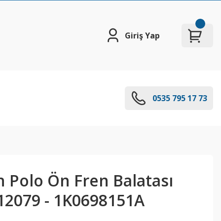
Giriş Yap
0535 795 17 73
 Polo Ön Fren Balatası
12079 - 1K0698151A