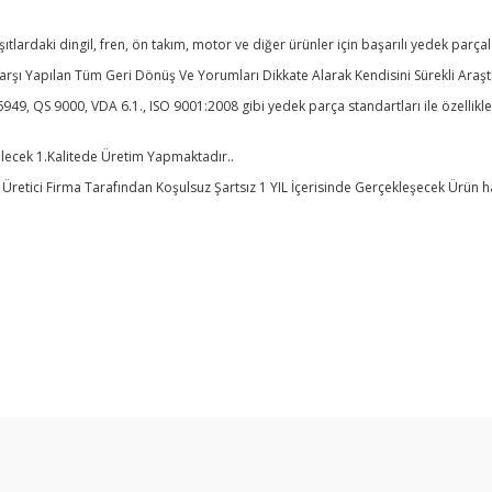
lardaki dingil, fren, ön takım, motor ve diğer ürünler için başarılı yedek parça
şı Yapılan Tüm Geri Dönüş Ve Yorumları Dikkate Alarak Kendisini Sürekli Araşt
949, QS 9000, VDA 6.1., ISO 9001:2008 gibi yedek parça standartları ile özell
ilecek 1.Kalitede Üretim Yapmaktadır..
tici Firma Tarafından Koşulsuz Şartsız 1 YIL İçerisinde Gerçekleşecek Ürün hata
Bu ürüne ilk yorumu siz yapın!