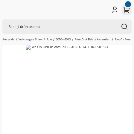
Anasayfa
Volkswagen Binek
Polo
2010---2013
Fren Disk Balata Aksamları
Polo Ön Fren B