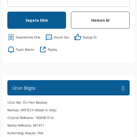
Sepete Ekle
Hemen Al
Yorum Yaz
Tavsiye Et
Fiyatı Alarmı
Paylaş
Ürün Bilgisi
Ürün Adı; Ön Fren Balatası
Markası; APETECH (Made İn Italy)
Orijinal Referansı; 1K0698151A
Marka Referansı; AP1411
Kullanıldığı Araçlar; Polo