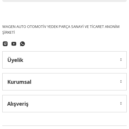
WAGEN AUTO OTOMOTİV YEDEK PARÇA SANAYİ VE TİCARET ANONİM
ŞİRKETİ
Üyelik
Kurumsal
OPTIMAL (Made In Germany)
Volkswagen Polo Ön Fren Diski Takım OPTİMAL - 6R0615301 / BS-5450
Alışveriş
3.557,40 ₺