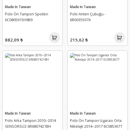
Made In Taıwan
Made In Taıwan
Polo Ön Tampon Spoileri
Polo Anten Çubuğu -
6C0805915H9B9
6R0035507A
882,09 ₺
215,62 ₺
Made In Taıwan
Made In Taıwan
Polo Arka Tampon 2010--2014
Polo Ön Tampon Izgarası Orta
SENSÖRSÜZ 6R6807421BH
Nikelajlı 2014--2017 6C0853677