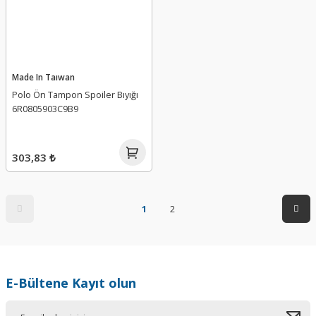
Made In Taıwan
Polo Ön Tampon Spoiler Bıyığı
6R0805903C9B9
303,83 ₺
1
2
E-Bültene Kayıt olun