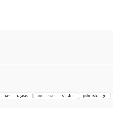
Bu ürüne ilk yorumu siz yapın!
Yorum Yaz
 ön tampon ızgarası
polo ön tampon spoyleri
polo sis kapağı