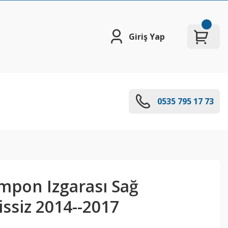
Giriş Yap
0535 795 17 73
mpon Izgarası Sağ
issiz 2014--2017