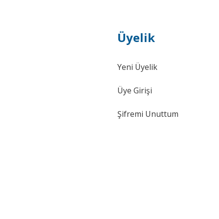
Üyelik
Yeni Üyelik
Üye Girişi
Şifremi Unuttum
Made In Taıwan
Polo Ön Tampon Izgarası Orta Nik
2017 6C0853665