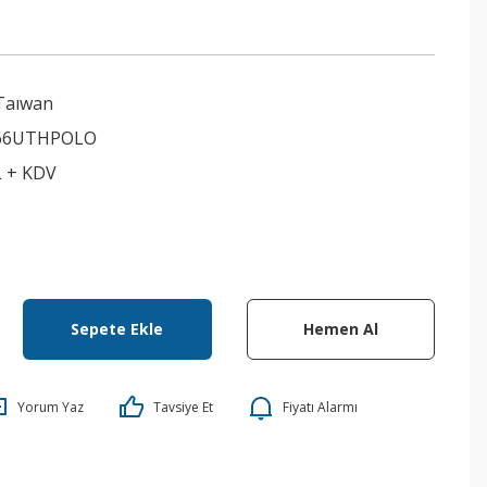
Taıwan
66UTHPOLO
L + KDV
Sepete Ekle
Hemen Al
Yorum Yaz
Tavsiye Et
Fiyatı Alarmı