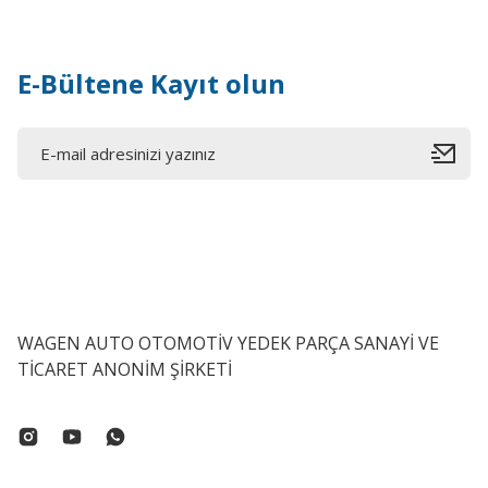
E-Bültene Kayıt olun
WAGEN AUTO OTOMOTİV YEDEK PARÇA SANAYİ VE
TİCARET ANONİM ŞİRKETİ
Made In Taıwan
Polo Ön Tampon Izgarası Sol Nikelajsız Sissiz 2014--