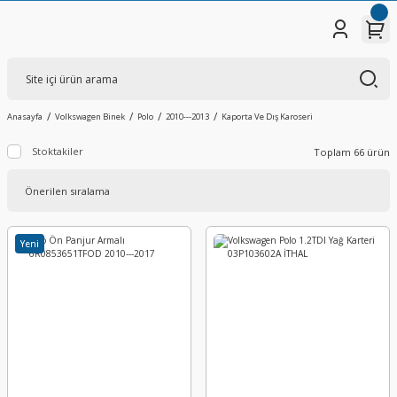
Anasayfa
Volkswagen Binek
Polo
2010---2013
Kaporta Ve Dış Karoseri
Stoktakiler
Toplam 66 ürün
Yeni