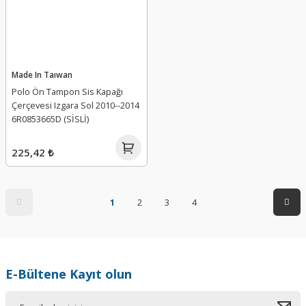
Made In Taıwan
Polo Ön Tampon Sis Kapağı
Çerçevesi Izgara Sol 2010--2014
6R0853665D (SİSLİ)
225,42 ₺
1
2
3
4
E-Bültene Kayıt olun