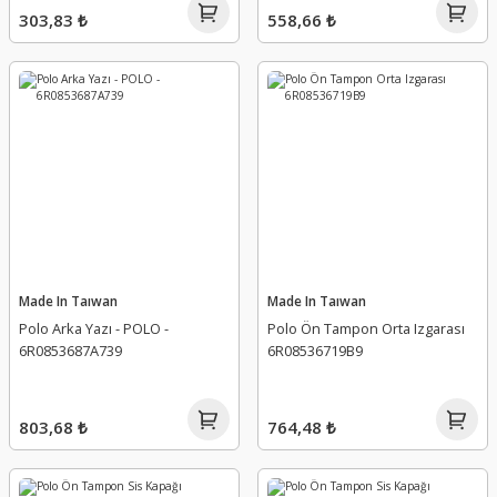
303,83 ₺
558,66 ₺
Made In Taıwan
Made In Taıwan
Polo Arka Yazı - POLO -
Polo Ön Tampon Orta Izgarası
6R0853687A739
6R08536719B9
803,68 ₺
764,48 ₺