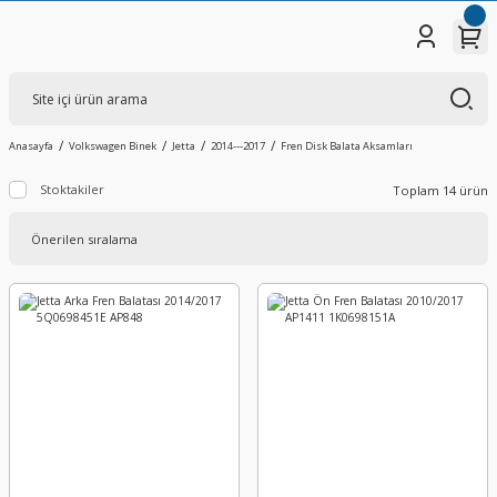
Anasayfa
Volkswagen Binek
Jetta
2014---2017
Fren Disk Balata Aksamları
Stoktakiler
Toplam 14 ürün