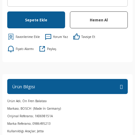
Sepete Ekle
Hemen Al
Yorum Yaz
Tavsiye Et
Fiyatı Alarmı
Paylaş
Ürün Bilgisi
Ürün Adı; Ön Fren Balatası
Markası; BOSCH (Made İn Germany)
Orijinal Referansı; 1K0698151A
Marka Referansı; 0986495213
Kullanıldığı Araçlar; Jetta