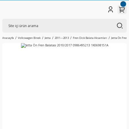
Anasayfa
Volkswagen Binek
Jetta
2011---2013
Fren Disk Balata Aksamları
Jetta Ön Fren