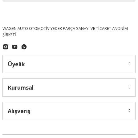
WAGEN AUTO OTOMOTİV YEDEK PARÇA SANAYİ VE TİCARET ANONİM
ŞİRKETİ
Üyelik
Kurumsal
OPTIMAL (Made In Germany)
Volkswagen Jetta Ön Fren Diski Takım OPTİMAL - 1K0615301AK / BS-8020
Alışveriş
4.167,24 ₺