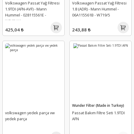
Volkswagen Passat Yağ Filtresi
Volkswagen Passat Yağ Filtresi
1.9TDI (AFN-AVF) - Mann
1.8 (ADR) - Mann Hummel -
Hummel - 028115561E -
06A115561B - W719/5
W940/44
425,04 ₺
243,88 ₺
Wunder Filter (Made in Turkey)
volkswagen yedek parça vw
Passat Bakım Filtre Seti 1.9TDI
yedek parça
AFN