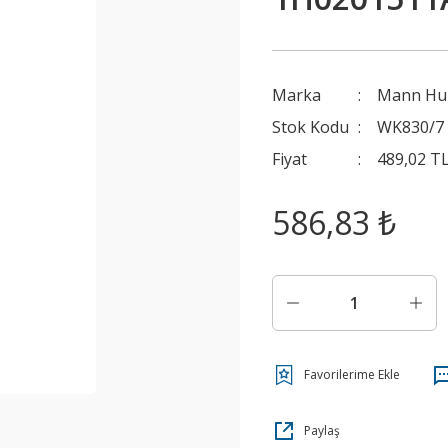
Marka
Mann H
Stok Kodu
WK830/7
Fiyat
489,02 T
586,83 ₺
Paylaş