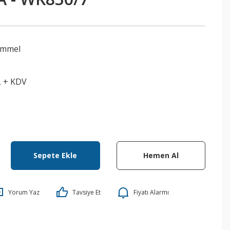
ummel
L + KDV
Sepete Ekle
Hemen Al
Yorum Yaz
Tavsiye Et
Fiyatı Alarmı