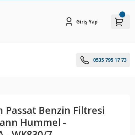
Giriş Yap
0535 795 17 73
Passat Benzin Filtresi
 Mann Hummel -
 - WK830/7