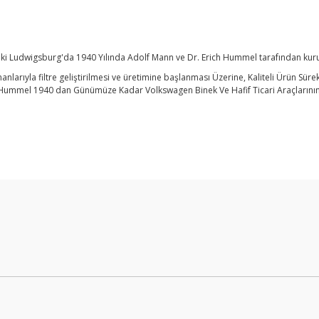
 Ludwigsburg'da 1940 Yılında Adolf Mann ve Dr. Erich Hummel tarafından kuru
manlarıyla filtre geliştirilmesi ve üretimine başlanması Üzerine, Kaliteli Ürün Sü
Hummel 1940 dan Günümüze Kadar Volkswagen Binek Ve Hafif Ticari Araçlarının 
Bu ürüne ilk yorumu siz yapın!
Yorum Yaz