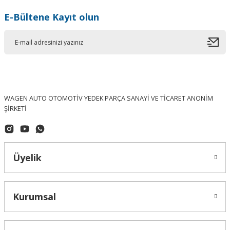
E-Bültene Kayıt olun
WAGEN AUTO OTOMOTİV YEDEK PARÇA SANAYİ VE TİCARET ANONİM
ŞİRKETİ
İTHAL - (Eş Değer Ürün)
Üyelik
Volkswagen Polo Bagaj Kapak Amortisörü 1TAKIM 6R6827550A İTHAL
Kurumsal
905,07 ₺