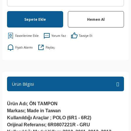
Sepete Ekle
Hemen Al
Yorum Yaz
Tavsiye Et
Fiyatı Alarmı
Paylaş
Ürün Bilgisi
Ürün Adı; ÖN TAMPON
Markası; Made in Taıwan
Kullanıldığı Araçlar ; POLO (6R1 - 6R2)
Orijinal Referansı; 6R0807221R - GRU