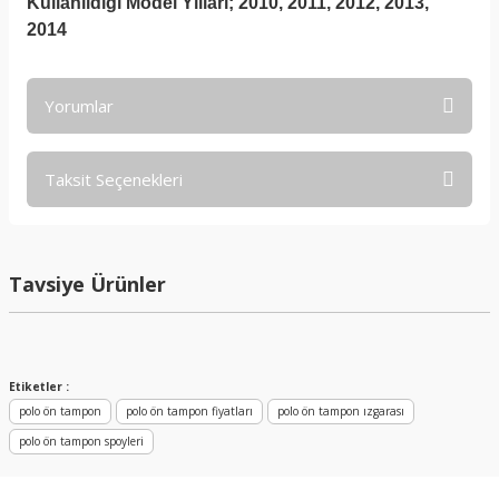
Kullanıldığı Model Yılları; 2010, 2011, 2012, 2013,
2014
Yorumlar
Taksit Seçenekleri
Bu ürüne ilk yorumu siz yapın!
Yorum Yaz
Tavsiye Ürünler
Etiketler :
polo ön tampon
polo ön tampon fiyatları
polo ön tampon ızgarası
polo ön tampon spoyleri