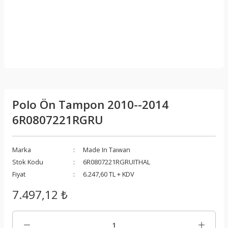
Polo Ön Tampon 2010--2014
6R0807221RGRU
Marka
Made In Taıwan
Stok Kodu
6R0807221RGRUITHAL
Fiyat
6.247,60 TL + KDV
7.497,12 ₺