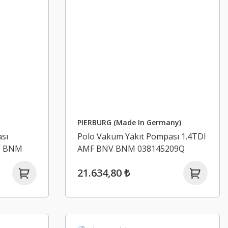
PIERBURG (Made In Germany)
sı
Polo Vakum Yakıt Pompası 1.4TDI
NV BNM
AMF BNV BNM 038145209Q
21.634,80 ₺