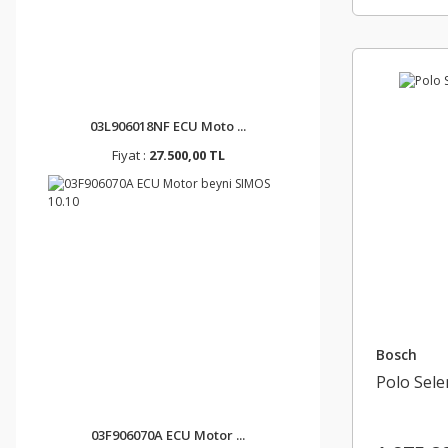
03L906018NF ECU Moto ...
Fiyat :
27.500,00 TL
Bosch
Polo Sele
03F906070A ECU Motor ...