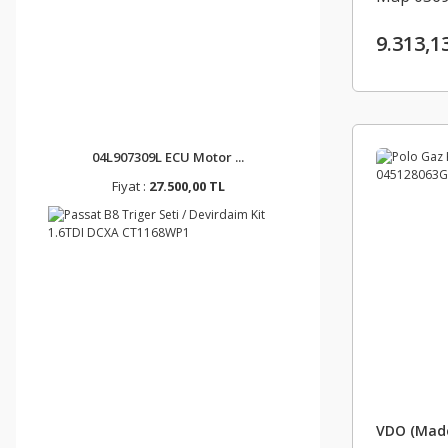
9.313,1
04L907309L ECU Motor ...
Fiyat :
27.500,00 TL
VDO (Made