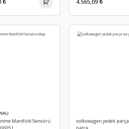
8 ₺
4.565,09 ₺
NAL)
 Emme Manifold Sensörü
volkswagen yedek parça
906051
parça