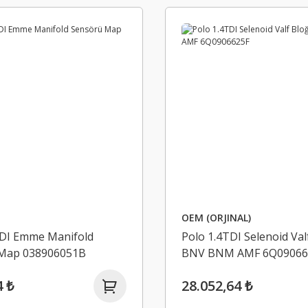
OEM (ORJINAL)
TDI Emme Manifold
Polo 1.4TDI Selenoid Val
Map 038906051B
BNV BNM AMF 6Q09066
4 ₺
28.052,64 ₺