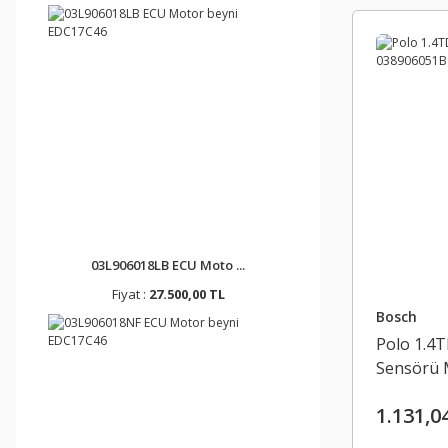
03L906018LB ECU Moto ...
Fiyat :
27.500,00 TL
Bosch
Polo 1.4
Sensörü 
1.131,0