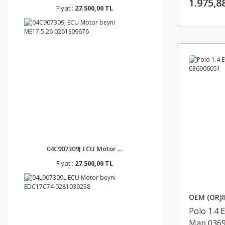
1.975,8
Fiyat :
27.500,00 TL
04C907309J ECU Motor ...
Fiyat :
27.500,00 TL
OEM (ORJI
Polo 1.4
Map 036