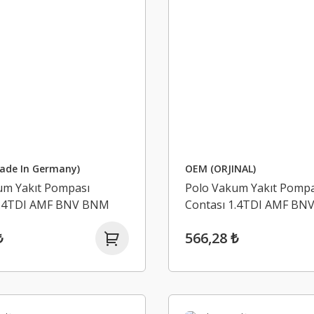
ade In Germany)
OEM (ORJINAL)
um Yakıt Pompası
Polo Vakum Yakıt Pompa
1.4TDI AMF BNV BNM
Contası 1.4TDI AMF B
5
038145215
₺
566,28 ₺