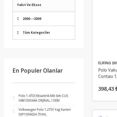
Yakıt Ve Eksoz
2006---2009
Tüm Kategoriler
ELRİNG (M
En Populer Olanlar
Polo Vak
Contası 
03814521
398,43 
Polo 1.4TDI Eksantrik Mili Seti CUS
04B103044A ORJINAL / OEM
Volkswagen Polo 1.2TDI Yağ Karteri
03P103602A İTHAL