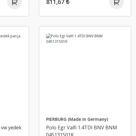
811,67 ₺
PIERBURG (Made In Germany)
 vw yedek
Polo Egr Valfi 1.4TDI BNV BNM
045131501K