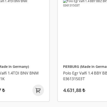
Made In Germany)
PIERBURG (Made In Germa
 Valfi 1.4TDI BNV BNM
Polo Egr Valfi 1.4 BBY B
01K
036131503T
7 ₺
4.631,88 ₺