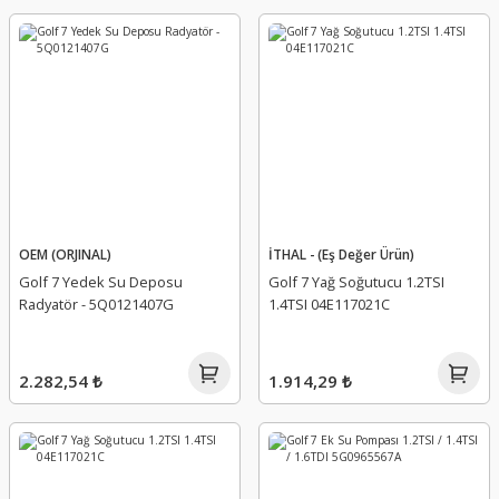
OEM (ORJINAL)
İTHAL - (Eş Değer Ürün)
Golf 7 Yedek Su Deposu
Golf 7 Yağ Soğutucu 1.2TSI
Radyatör - 5Q0121407G
1.4TSI 04E117021C
2.282,54 ₺
1.914,29 ₺