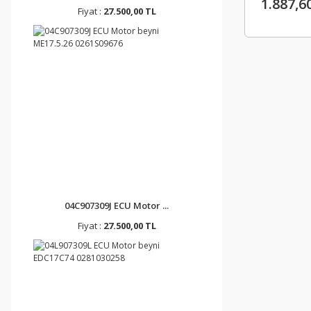
1.887,6
Fiyat :
27.500,00 TL
04C907309J ECU Motor ...
Fiyat :
27.500,00 TL