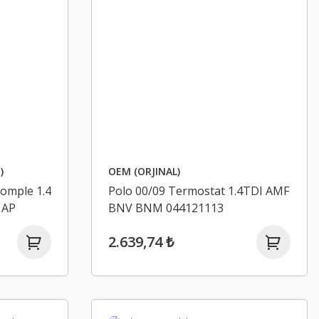
)
OEM (ORJINAL)
omple 1.4
Polo 00/09 Termostat 1.4TDI AMF
1AP
BNV BNM 044121113
2.639,74 ₺