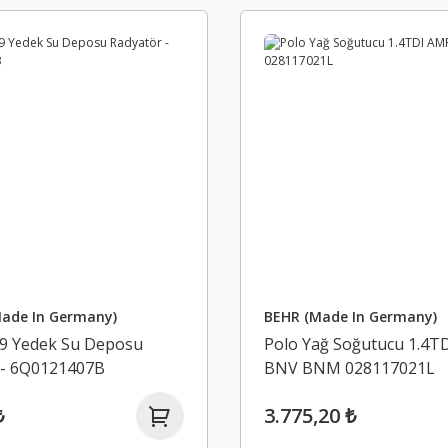
ade In Germany)
BEHR (Made In Germany)
09 Yedek Su Deposu
Polo Yağ Soğutucu 1.4T
 - 6Q0121407B
BNV BNM 028117021L
₺
3.775,20 ₺