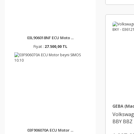
03L906018NF ECU Moto ...
Fiyat :
27.500,00 TL
GEBA (Mad
Volkswag
BBY BBZ 
10330 / 
03F906070A ECU Motor ...