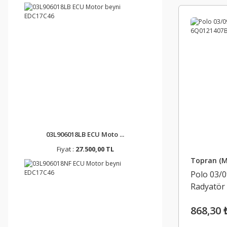
03L906018LB ECU Moto ...
Fiyat :
27.500,00 TL
Topran (M
Polo 03/
Radyatör
868,30 