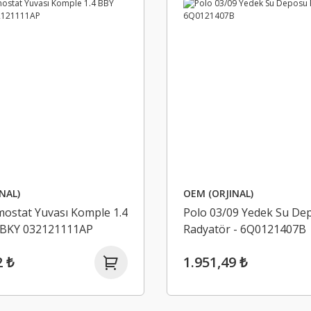
NAL)
OEM (ORJINAL)
ostat Yuvası Komple 1.4
Polo 03/09 Yedek Su De
BKY 032121111AP
Radyatör - 6Q0121407B
2 ₺
1.951,49 ₺