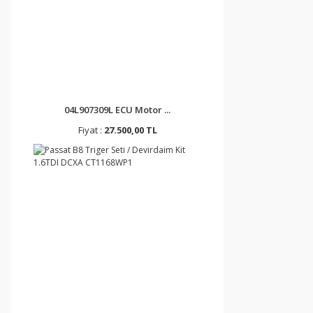
04L907309L ECU Motor ...
Fiyat :
27.500,00 TL