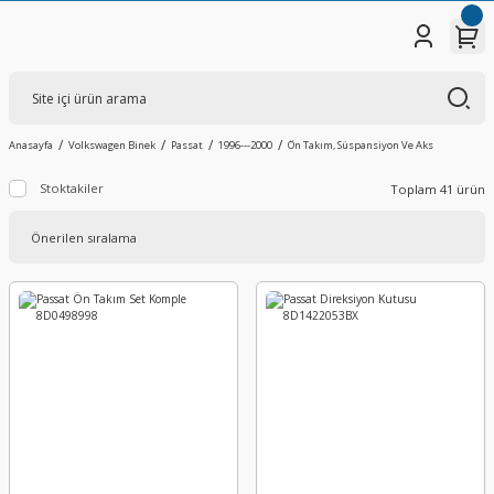
Anasayfa
Volkswagen Binek
Passat
1996---2000
Ön Takım, Süspansiyon Ve Aks
Stoktakiler
Toplam 41 ürün