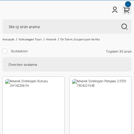
Anasayfa
Volkswagen Ticari
Amarok
Ön Takım, Süspansiyon Ve Aks
Stoktakiler
Toplam 35 ürün