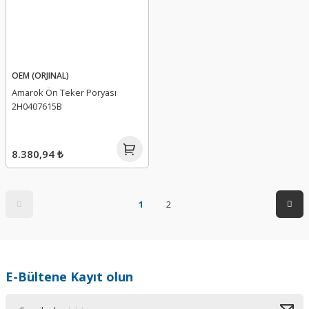
OEM (ORJINAL)
Amarok Ön Teker Poryası
2H0407615B
8.380,94 ₺
1
2
E-Bültene Kayıt olun