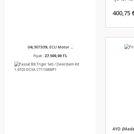
400,75 
04L907309L ECU Motor ...
Fiyat :
27.500,00 TL
AYD (Made