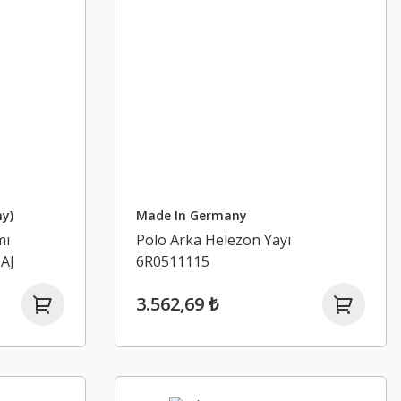
y)
Made In Germany
mı
Polo Arka Helezon Yayı
AJ
6R0511115
3.562,69 ₺