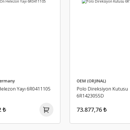
Germany
OEM (ORJINAL)
Helezon Yayı 6R0411105
Polo Direksiyon Kutusu
6R1423055D
2 ₺
73.877,76 ₺