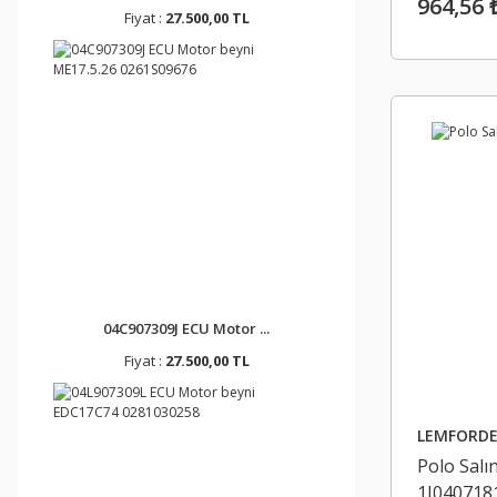
964,56 
Fiyat :
27.500,00 TL
04C907309J ECU Motor ...
Fiyat :
27.500,00 TL
LEMFORDE
Polo Salı
1J040718