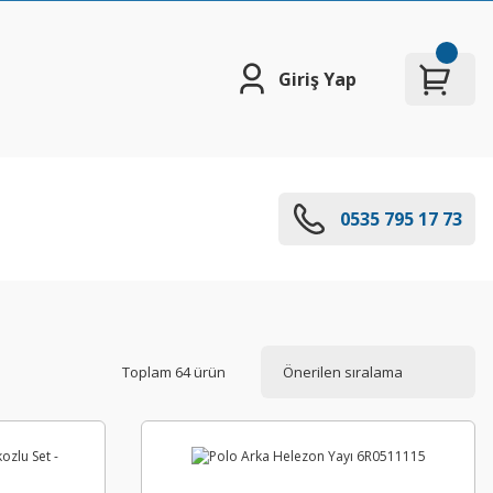
Giriş Yap
0535 795 17 73
Toplam 64 ürün