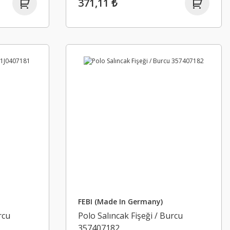
371,11 ₺
FEBI (Made In Germany)
rcu
Polo Salıncak Fişeği / Burcu
357407182