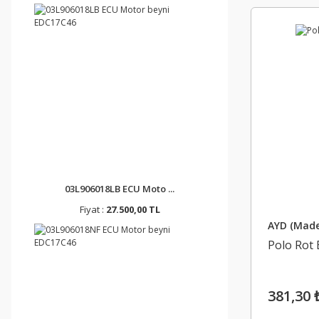
03L906018LB ECU Moto ...
Fiyat :
27.500,00 TL
AYD (Made
Polo Rot 
381,30 