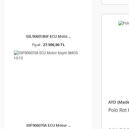
03L906018NF ECU Moto ...
Fiyat :
27.500,00 TL
AYD (Made
Polo Rot 
03F906070A ECU Motor ...