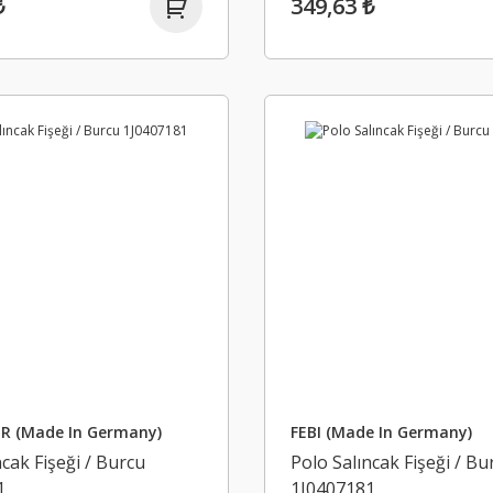
₺
349,63 ₺
R (Made In Germany)
FEBI (Made In Germany)
ncak Fişeği / Burcu
Polo Salıncak Fişeği / Bu
1
1J0407181