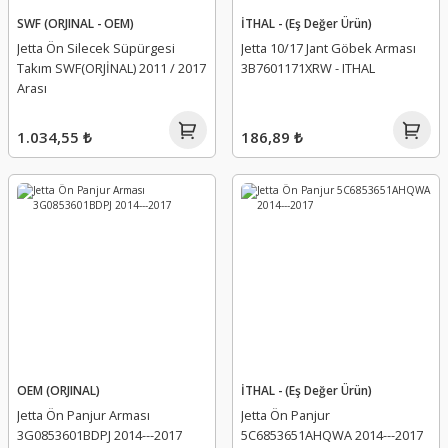
SWF (ORJINAL - OEM)
İTHAL - (Eş Değer Ürün)
Jetta Ön Silecek Süpürgesi
Jetta 10/17 Jant Göbek Arması
Takım SWF(ORJİNAL) 2011 / 2017
3B7601171XRW - ITHAL
Arası
1.034,55 ₺
186,89 ₺
OEM (ORJINAL)
İTHAL - (Eş Değer Ürün)
Jetta Ön Panjur Arması
Jetta Ön Panjur
3G0853601BDPJ 2014---2017
5C6853651AHQWA 2014---2017