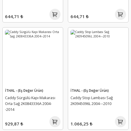
644,71 ₺
644,71 ₺
İTHAL - (Eş Değer Ürün)
İTHAL - (Eş Değer Ürün)
Caddy Sürgülü Kapı Makarası
Caddy Stop Lambası Sağ
Orta Sağ 2K0843336A 2004-
2K0945096L 2004---2010
-2014
929,87 ₺
1.066,25 ₺