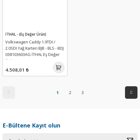
İTHAL - (Eş Değer Ürün)
Volkswagen Caddy 1.9TDI /
2.0SDI Yağ Karteri BJB - BLS - BDJ
038103603AG İTHAL Eş Değer
Ürün
4.508,01 ₺
1
2
3
E-Bültene Kayıt olun