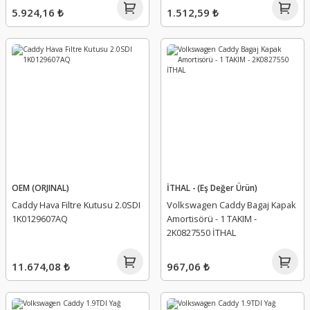
5.924,16 ₺
1.512,59 ₺
OEM (ORJINAL)
İTHAL - (Eş Değer Ürün)
Caddy Hava Filtre Kutusu 2.0SDI
Volkswagen Caddy Bagaj Kapak
1K0129607AQ
Amortisörü - 1 TAKIM -
2K0827550 İTHAL
11.674,08 ₺
967,06 ₺