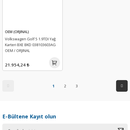
OEM (ORJINAL)
Volkswagen Golf 5 1.9TDI Yağ
Karteri BXE BKD 038103603AG
OEM / ORJINAL
21.954,24 ₺
1
2
3
E-Bültene Kayıt olun