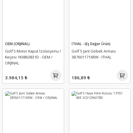
OEM (ORJINAL)
İTHAL - (Eş Değer Ürün)
Golf 5 Motor Kaput İzolasyonu /
Golf 5 Jant Göbek Arması
Keçesi 1K0863831D - OEM /
3B7601171XRW - ITHAL
ORJINAL
3.984,15 ₺
186,89 ₺