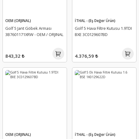
OEM (ORJINAL)
İTHAL - (Eş Değer Ürün)
Golf 5 Jant Göbek Arması
Golf 5 Hava Filtre Kutusu 1.9TDI
3B7601171XRW - OEM / ORJINAL
BXE 3C0129607BD
843,32 ₺
4.376,59 ₺
OEM (ORJINAL)
İTHAL - (Eş Değer Ürün)