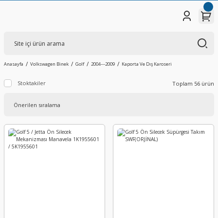
Anasayfa
Volkswagen Binek
Golf
2004---2009
Kaporta Ve Dış Karoseri
Stoktakiler
Toplam 56 ürün