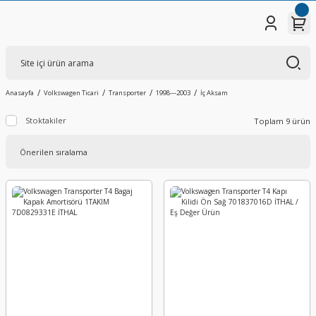
Anasayfa
Volkswagen Ticari
Transporter
1998---2003
İç Aksam
Stoktakiler
Toplam 9 ürün