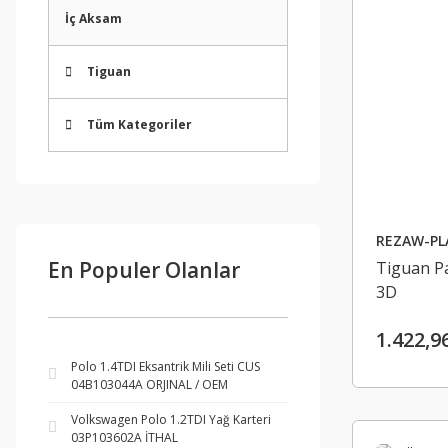
İç Aksam
Tiguan
Tüm Kategoriler
REZAW-PLA
En Populer Olanlar
Tiguan Pa
3D
1.422,9
Polo 1.4TDI Eksantrik Mili Seti CUS
04B103044A ORJINAL / OEM
Volkswagen Polo 1.2TDI Yağ Karteri
03P103602A İTHAL