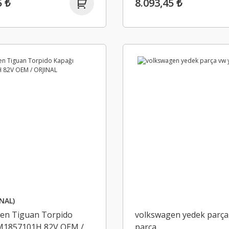
5 ₺
8.093,45 ₺
NAL)
en Tiguan Torpido
volkswagen yedek parça
M1857101H 82V OEM /
parça