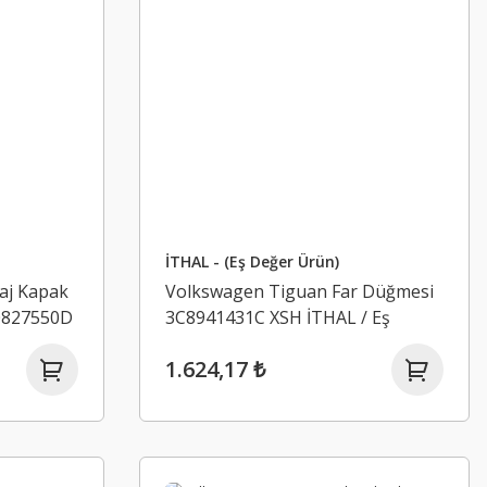
İTHAL - (Eş Değer Ürün)
aj Kapak
Volkswagen Tiguan Far Düğmesi
0827550D
3C8941431C XSH İTHAL / Eş
Değer Ürün
1.624,17 ₺