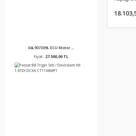
ORJINAL
18.103,
04L907309L ECU Motor ...
Fiyat :
27.500,00 TL