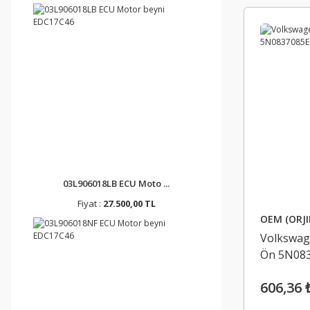
03L906018LB ECU Moto ...
Fiyat :
27.500,00 TL
OEM (ORJI
Volkswage
Ön 5N083
606,36 