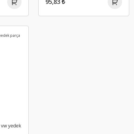
95,83 ₺
 vw yedek