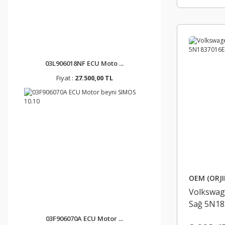
03L906018NF ECU Moto ...
Fiyat :
27.500,00 TL
OEM (ORJI
Volkswage
Sağ 5N18
03F906070A ECU Motor ...