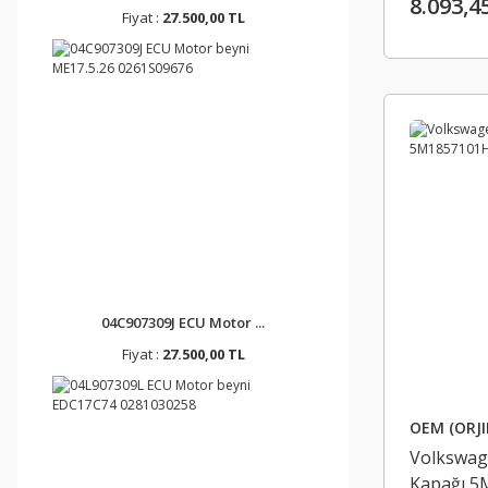
8.093,4
Fiyat :
27.500,00 TL
04C907309J ECU Motor ...
Fiyat :
27.500,00 TL
OEM (ORJI
Volkswag
Kapağı 5