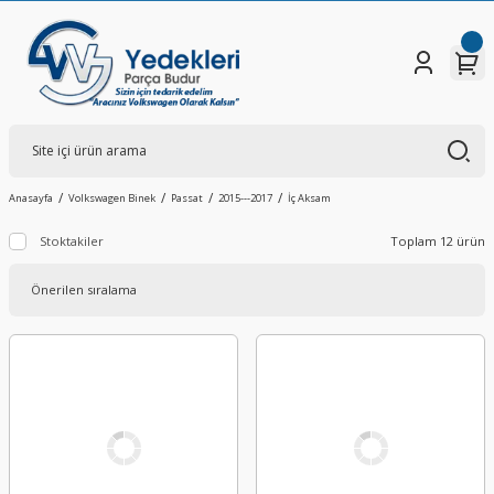
Anasayfa
Volkswagen Binek
Passat
2015---2017
İç Aksam
Stoktakiler
Toplam 12 ürün