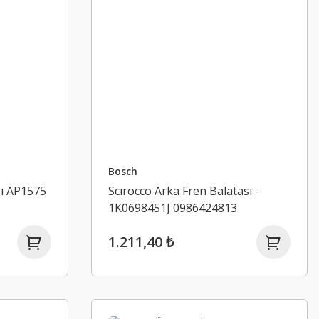
Bosch
sı AP1575
Scırocco Arka Fren Balatası -
1K0698451J 0986424813
1.211,40 ₺