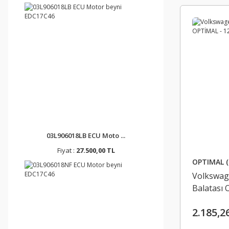
03L906018LB ECU Moto ...
Fiyat :
27.500,00 TL
OPTIMAL (
Volkswag
Balatası 
3C06981
2.185,2