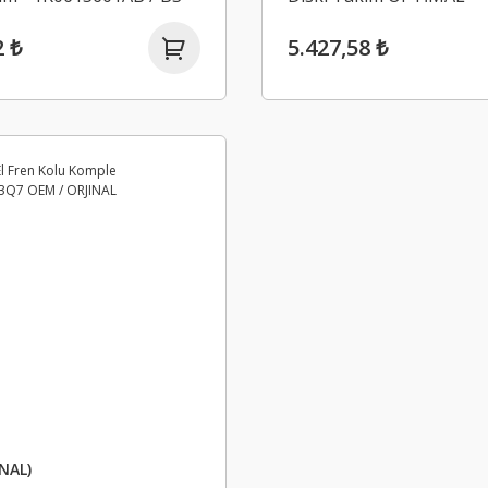
TIMAL
1K0615301T / BS-8022
2 ₺
5.427,58 ₺
NAL)