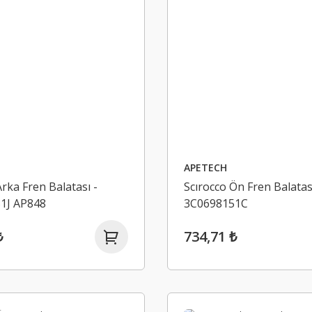
APETECH
Arka Fren Balatası -
Scırocco Ön Fren Balata
1J AP848
3C0698151C
₺
734,71 ₺