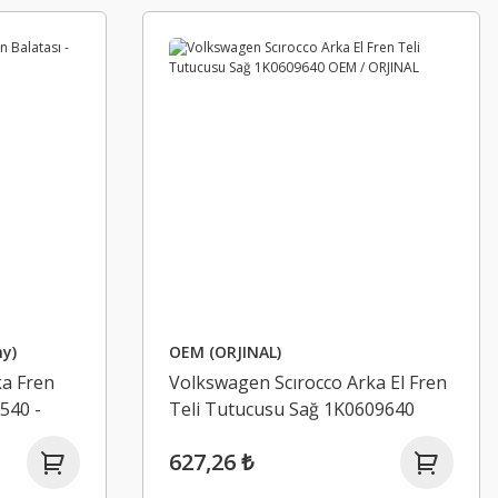
y)
OEM (ORJINAL)
ka Fren
Volkswagen Scırocco Arka El Fren
9540 -
Teli Tutucusu Sağ 1K0609640
OEM / ORJINAL
627,26 ₺