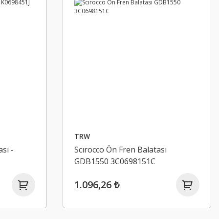
TRW
sı -
Scırocco Ön Fren Balatası
GDB1550 3C0698151C
1.096,26 ₺