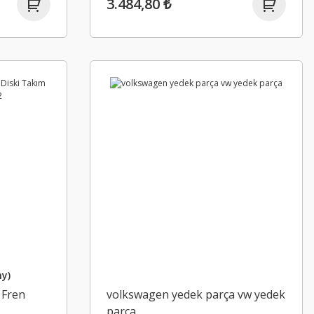
3.484,80 ₺
y)
 Fren
volkswagen yedek parça vw yedek
parça