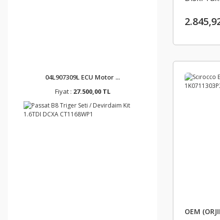
8018 OP
2.845,9
04L907309L ECU Motor ...
Fiyat :
27.500,00 TL
OEM (ORJI