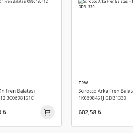
TRW
Ön Fren Balatası
Scırocco Arka Fren Balata
12 3C0698151C
1K0698451J GDB1330
0 ₺
602,58 ₺