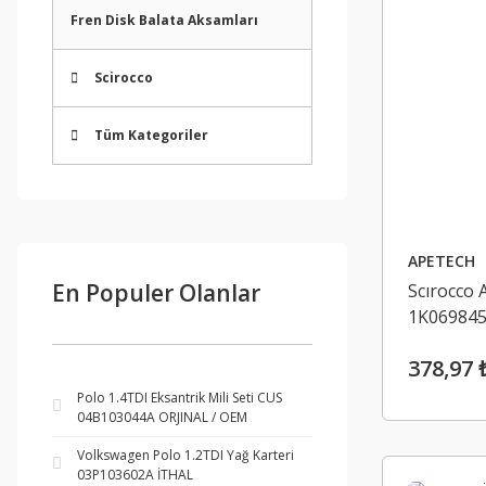
Fren Disk Balata Aksamları
Scirocco
Tüm Kategoriler
APETECH
En Populer Olanlar
Scırocco 
1K069845
378,97 
Polo 1.4TDI Eksantrik Mili Seti CUS
04B103044A ORJINAL / OEM
Volkswagen Polo 1.2TDI Yağ Karteri
03P103602A İTHAL