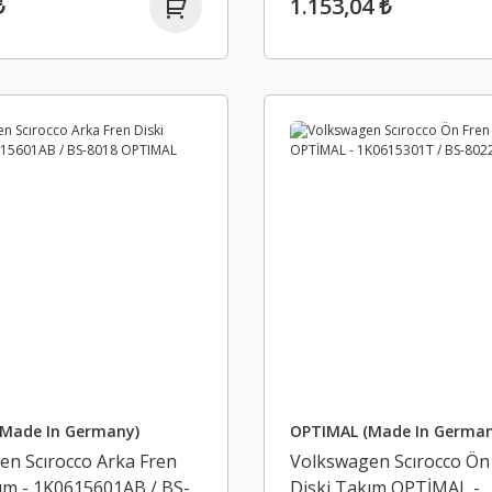
₺
1.153,04 ₺
Made In Germany)
OPTIMAL (Made In German
en Scırocco Arka Fren
Volkswagen Scırocco Ön
ım - 1K0615601AB / BS-
Diski Takım OPTİMAL -