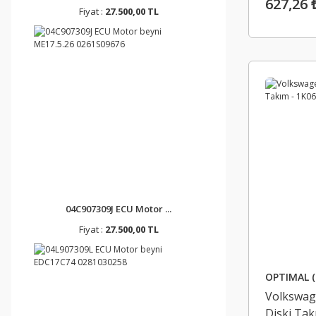
627,26 
Fiyat :
27.500,00 TL
04C907309J ECU Motor ...
Fiyat :
27.500,00 TL
OPTIMAL (
Volkswag
Diski Tak