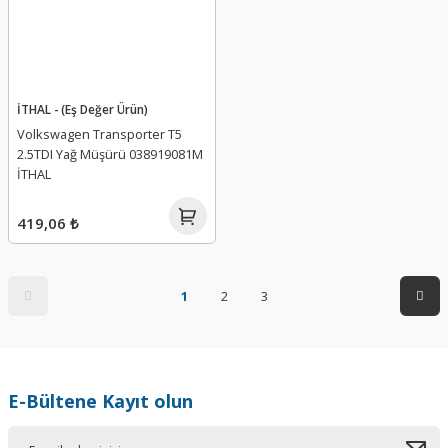
İTHAL - (Eş Değer Ürün)
Volkswagen Transporter T5
2.5TDI Yağ Müşürü 038919081M
İTHAL
419,06 ₺
1
2
3
E-Bültene Kayıt olun