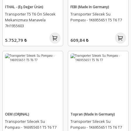
İTHAL - (Eş Değer Ürün)
FEBI (Made In Germany)
Transporter T5 T6 Ön Silecek
Transporter Silecek Su
Mekanizması Manavela
Pompası - 1K6955651 T5 T6 T7
7H1955603
5.752,79 ₺
609,84 ₺
OEM (ORJINAL)
Topran (Made In Germany)
Transporter Silecek Su
Transporter Silecek Su
Pompası - 1K6955651 T5 T6 T7
Pompası - 1K6955651 T5 T6 T7