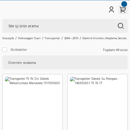
Anasayfa
Volkswagen Ticari
Transporter
2004---2010
Elektrik Ürünleri; Ateşleme, Sensör, V
Stoktakiler
Toplam 49 ürün