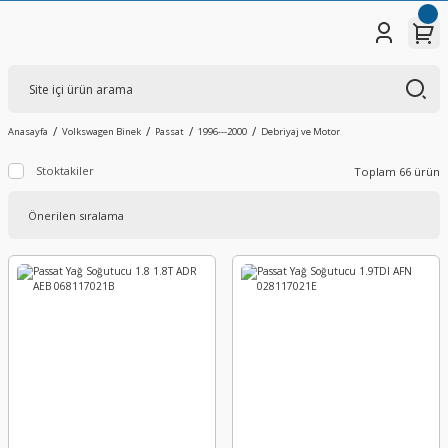
Anasayfa
Volkswagen Binek
Passat
1996---2000
Debriyaj ve Motor
Stoktakiler
Toplam 66 ürün