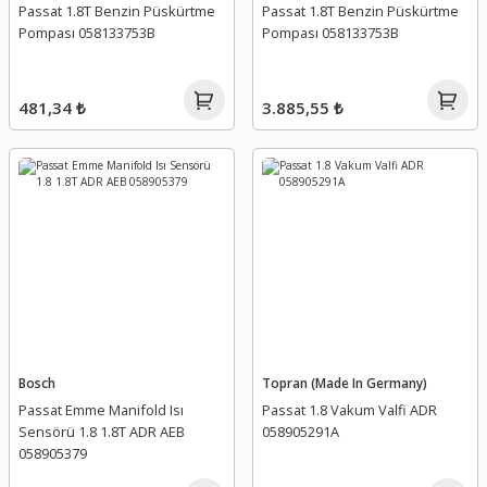
Passat 1.8T Benzin Püskürtme
Passat 1.8T Benzin Püskürtme
Pompası 058133753B
Pompası 058133753B
481,34 ₺
3.885,55 ₺
Bosch
Topran (Made In Germany)
Passat Emme Manifold Isı
Passat 1.8 Vakum Valfi ADR
Sensörü 1.8 1.8T ADR AEB
058905291A
058905379