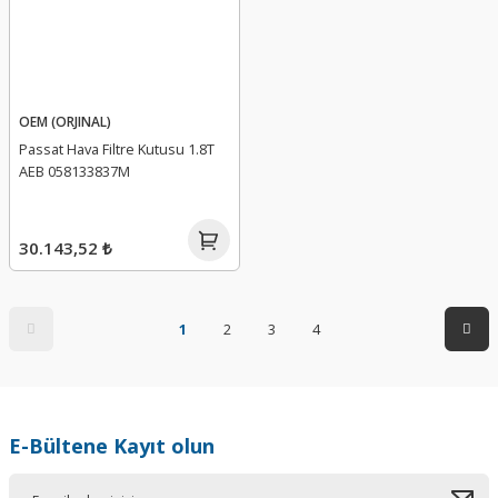
OEM (ORJINAL)
Passat Hava Filtre Kutusu 1.8T
AEB 058133837M
30.143,52 ₺
1
2
3
4
E-Bültene Kayıt olun