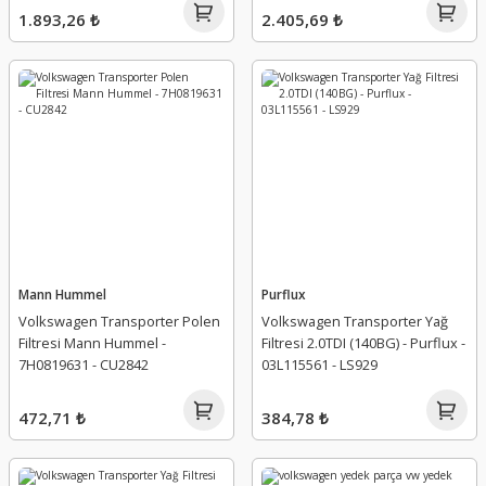
1.893,26 ₺
2.405,69 ₺
Mann Hummel
Purflux
Volkswagen Transporter Polen
Volkswagen Transporter Yağ
Filtresi Mann Hummel -
Filtresi 2.0TDI (140BG) - Purflux -
7H0819631 - CU2842
03L115561 - LS929
472,71 ₺
384,78 ₺