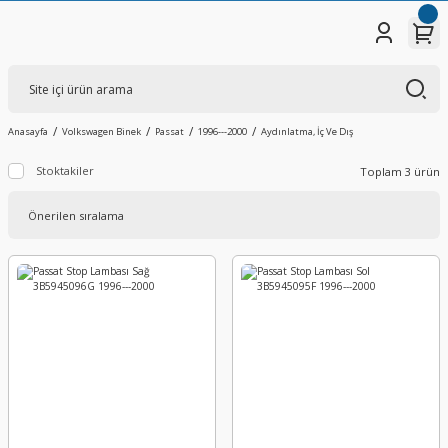
Anasayfa
Volkswagen Binek
Passat
1996---2000
Aydınlatma, İç Ve Dış
Stoktakiler
Toplam 3 ürün