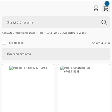
Anasayfa
Volkswagen Binek
Polo
2014---2017
Aydınlatma, İç Ve Dış
Stoktakiler
Toplam 4 ürün