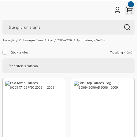
Anasayfa
Volkswagen Binek
Polo
2006---2009
Aydınlatma, İç Ve Dış
Stoktakiler
Toplam 4 ürün