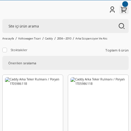
Anasayfa
Volkswagen Ticari
Caddy
2004---2010
Arka Süspansiyon Ve Aks
Stoktakiler
Toplam 6 ürün