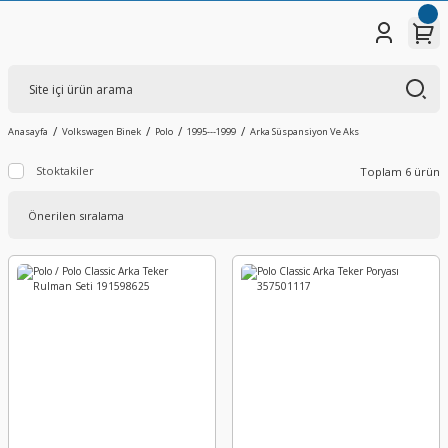
Anasayfa
Volkswagen Binek
Polo
1995---1999
Arka Süspansiyon Ve Aks
Stoktakiler
Toplam 6 ürün