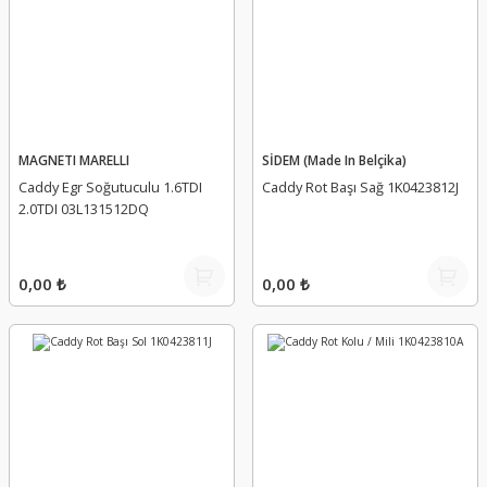
MAGNETI MARELLI
SİDEM (Made In Belçika)
Caddy Egr Soğutuculu 1.6TDI
Caddy Rot Başı Sağ 1K0423812J
2.0TDI 03L131512DQ
0,00 ₺
0,00 ₺