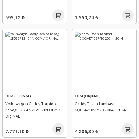
595,12 ₺
1.550,74 ₺
OEM (ORJINAL)
OEM (ORJINAL)
Volkswagen Caddy Torpido
Caddy Tavan Lambası
Kapağı - 2K5857121 71N OEM /
6Q0947105FY20 2004---2014
ORJINAL
7.771,10 ₺
4.286,30 ₺