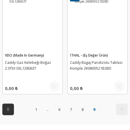
VDO (Made In Germany)
İTHAL - (Eş Değer Ürün)
Caddy Gaz Kelebeği Boğaz
Caddy Bagaj Pandizotu Tablası
2.0TDI 03L128063T
Komple 2K0800521B2BD
0,00 ₺
0,00 ₺
1
..
6
7
8
9