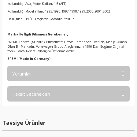
Kullanıldığı Araç Motor Kodları; 1.6 (AFT)
Kullanıldığı Model Yılları; 1995,1996,1997,1998,1999,2000,2001,2002
Ek Bilgileri; LPG`Li Araçlarda Garantisi Yoktur…
Marka İle İlgili Bilinmesi Gerekenler;
BREMI "Fahrzeug-Elektrik Einsteinstr” Firması Tarafından Üretilen, Menşei Alman
Olan Bir Markadır, Volkswagen Grubu Araçlarınızın 1996 Dan Bugüne Orijinal
Yedek Parça Aksam Tedariğini Üstlenmektedir.
BREMİ
(Made İn Germany)
Yorumlar
Taksit Seçenekleri
Bu ürüne ilk yorumu siz yapın!
Yorum Yaz
Tavsiye Ürünler