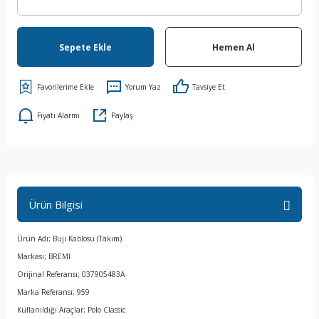
Sepete Ekle
Hemen Al
Yorum Yaz
Tavsiye Et
Fiyatı Alarmı
Paylaş
Ürün Bilgisi
Ürün Adı; Buji Kablosu (Takım)
Markası; BREMI
Orijinal Referansı; 037905483A
Marka Referansı; 959
Kullanıldığı Araçlar; Polo Classic