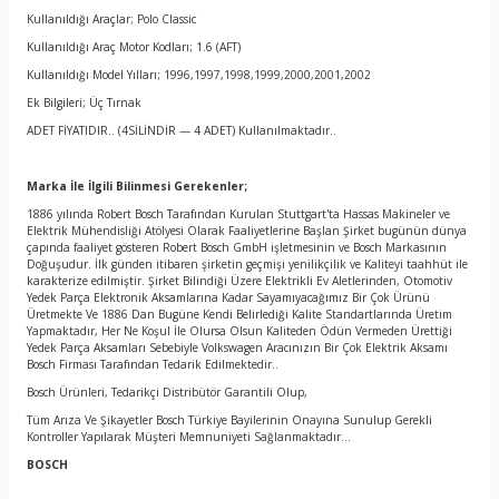
Kullanıldığı Araçlar; Polo Classic
Kullanıldığı Araç Motor Kodları; 1.6 (AFT)
Kullanıldığı Model Yılları; 1996,1997,1998,1999,2000,2001,2002
Ek Bilgileri; Üç Tırnak
ADET FİYATIDIR.. (4SİLİNDİR — 4 ADET) Kullanılmaktadır..
Marka İle İlgili Bilinmesi Gerekenler;
1886 yılında Robert Bosch Tarafından Kurulan Stuttgart'ta Hassas Makineler ve
Elektrik Mühendisliği Atölyesi Olarak Faaliyetlerine Başlan Şirket bugünün dünya
çapında faaliyet gösteren Robert Bosch GmbH işletmesinin ve Bosch Markasının
Doğuşudur. İlk günden itibaren şirketin geçmişi yenilikçilik ve Kaliteyi taahhüt ile
karakterize edilmiştir. Şirket Bilindiği Üzere Elektrikli Ev Aletlerinden, Otomotiv
Yedek Parça Elektronik Aksamlarına Kadar Sayamıyacağımız Bir Çok Ürünü
Üretmekte Ve 1886 Dan Bugüne Kendi Belirlediği Kalite Standartlarında Üretim
Yapmaktadır, Her Ne Koşul İle Olursa Olsun Kaliteden Ödün Vermeden Ürettiği
Yedek Parça Aksamları Sebebiyle Volkswagen Aracınızın Bir Çok Elektrik Aksamı
Bosch Firması Tarafından Tedarik Edilmektedir..
Bosch Ürünleri, Tedarikçi Distribütör Garantili Olup,
Tüm Arıza Ve Şikayetler Bosch Türkiye Bayilerinin Onayına Sunulup Gerekli
Kontroller Yapılarak Müşteri Memnuniyeti Sağlanmaktadır…
BOSCH