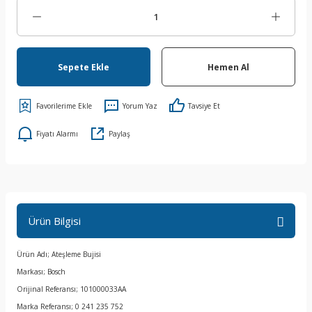
Sepete Ekle
Hemen Al
Yorum Yaz
Tavsiye Et
Fiyatı Alarmı
Paylaş
Ürün Bilgisi
Ürün Adı; Ateşleme Bujisi
Markası; Bosch
Orijinal Referansı; 101000033AA
Marka Referansı; 0 241 235 752