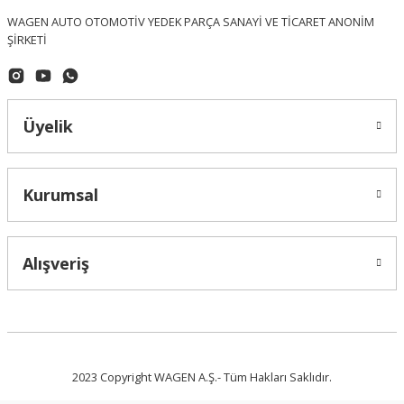
WAGEN AUTO OTOMOTİV YEDEK PARÇA SANAYİ VE TİCARET ANONİM
ŞİRKETİ
Üyelik
Kurumsal
BREMI
Volkswagen Polo Classic 1.6 AFT Buji Kablosu - 037905483A / 959 - BREMI
Alışveriş
1.952,36 ₺
2023 Copyright WAGEN A.Ş.- Tüm Hakları Saklıdır.