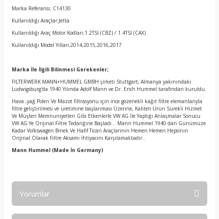
Marka Referansı; C14130
Kullanıldığı Araçlar;Jetta
Kullanıldığı Araç Motor Kodları;1.2TSI (CBZ) / 1.4TSI (CAX)
Kullanıldığı Model Yılları;2014,2015,2016,2017
Marka İle İlgili Bilinmesi Gerekenler;
FILTERWERK MANN+HUMMEL GMBH şirketi Stuttgart, Almanya yakınındaki
Ludwigsburg'da 1940 Yılında Adolf Mann ve Dr. Erich Hummel tarafından kuruldu.
Hava ,yağ Polen Ve Mazot filtrasyonu için ince gözenekli kağıt filtre elemanlarıyla
filtre geliştirilmesi ve üretimine başlanması Üzerine, Kaliteli Ürün Sürekli Hizmet
Ve Müşteri Memnuniyetleri Gibi Etkenlerle VW AG İle Yaptığı Anlaşmalar Sonucu
VW AG Ye Orijinal Filtre Tedariğine Başladı… Mann Hummel 1940 dan Günümüze
Kadar Volkswagen Binek Ve Hafif Ticari Araçlarının Hemen Hemen Hepsinin
Orijinal Olarak Filtre Aksamı İhtiyacını Karşılamaktadır..
Mann Hummel
(Made İn Germany)
Yorumlar