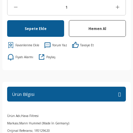
Sepete Ekle
Hemen Al
Yorum Yaz
Tavsiye Et
Fiyatı Alarmı
Paylaş
Ürün Bilgisi
Ürün Adı;Hava Filtresi
Markası;Mann Hummel (Made İn Germany)
Orijinal Referansı; 1F0129620