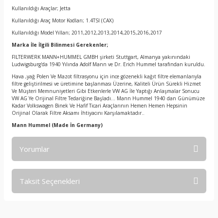
Kullanıldığı Araçlar; Jetta
Kullanıldığı Araç Motor Kodları; 1.4TSI (CAX)
Kullanıldığı Model Yılları; 2011,2012,2013,2014,2015,2016,2017
Marka İle İlgili Bilinmesi Gerekenler;
FILTERWERK MANN+HUMMEL GMBH şirketi Stuttgart, Almanya yakınındaki
Ludwigsburg'da 1940 Yılında Adolf Mann ve Dr. Erich Hummel tarafından kuruldu.
Hava ,yağ Polen Ve Mazot filtrasyonu için ince gözenekli kağıt filtre elemanlarıyla
filtre geliştirilmesi ve üretimine başlanması Üzerine, Kaliteli Ürün Sürekli Hizmet
Ve Müşteri Memnuniyetleri Gibi Etkenlerle VW AG İle Yaptığı Anlaşmalar Sonucu
VW AG Ye Orijinal Filtre Tedariğine Başladı… Mann Hummel 1940 dan Günümüze
Kadar Volkswagen Binek Ve Hafif Ticari Araçlarının Hemen Hemen Hepsinin
Orijinal Olarak Filtre Aksamı İhtiyacını Karşılamaktadır..
Mann Hummel
(Made İn Germany)
Yorumlar
Taksit Seçenekleri
Bu ürüne ilk yorumu siz yapın!