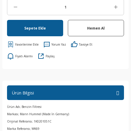
Sepete Ekle
Hemen Al
Yorum Yaz
Tavsiye Et
Fiyatı Alarmı
Paylaş
Ürün Bilgisi
Ürün Adı; Benzin Filtresi
Markası; Mann Hummel (Made İn Germany)
Orijinal Referansı; 1K0201051C
Marka Referansı; WK69