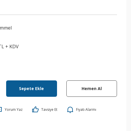
ummel
 TL + KDV
Sepete Ekle
Hemen Al
Yorum Yaz
Tavsiye Et
Fiyatı Alarmı