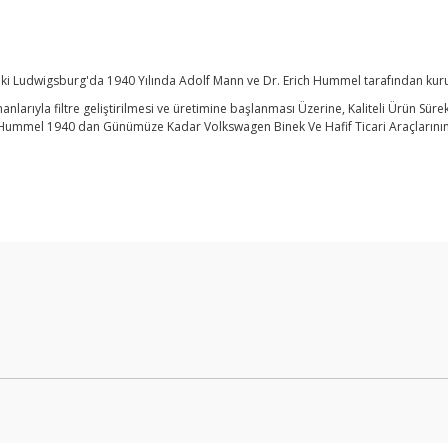
 Ludwigsburg'da 1940 Yılında Adolf Mann ve Dr. Erich Hummel tarafından kuru
manlarıyla filtre geliştirilmesi ve üretimine başlanması Üzerine, Kaliteli Ürün Sü
Hummel 1940 dan Günümüze Kadar Volkswagen Binek Ve Hafif Ticari Araçlarının 
Bu ürüne ilk yorumu siz yapın!
Yorum Yaz