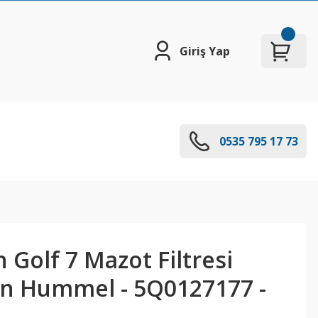
Giriş Yap
0535 795 17 73
Golf 7 Mazot Filtresi
n Hummel - 5Q0127177 -