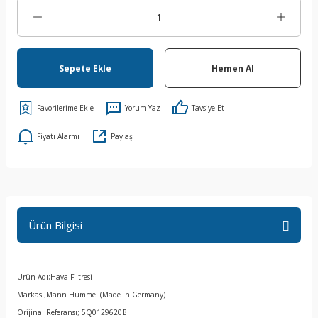
Sepete Ekle
Hemen Al
Yorum Yaz
Tavsiye Et
Fiyatı Alarmı
Paylaş
Ürün Bilgisi
Ürün Adı;Hava Filtresi
Markası;Mann Hummel (Made İn Germany)
Orijinal Referansı; 5Q0129620B