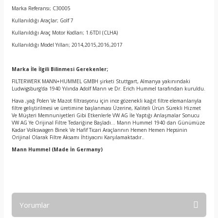
Marka Referansı; C30005
Kullanıldığı Araçlar; Golf 7
Kullanıldığı Araç Motor Kodları; 1.6TDI (CLHA)
Kullanıldığı Model Yılları; 2014,2015,2016,2017
Marka İle İlgili Bilinmesi Gerekenler;
FILTERWERK MANN+HUMMEL GMBH şirketi Stuttgart, Almanya yakınındaki
Ludwigsburg'da 1940 Yılında Adolf Mann ve Dr. Erich Hummel tarafından kuruldu.
Hava ,yağ Polen Ve Mazot filtrasyonu için ince gözenekli kağıt filtre elemanlarıyla
filtre geliştirilmesi ve üretimine başlanması Üzerine, Kaliteli Ürün Sürekli Hizmet
Ve Müşteri Memnuniyetleri Gibi Etkenlerle VW AG İle Yaptığı Anlaşmalar Sonucu
VW AG Ye Orijinal Filtre Tedariğine Başladı… Mann Hummel 1940 dan Günümüze
Kadar Volkswagen Binek Ve Hafif Ticari Araçlarının Hemen Hemen Hepsinin
Orijinal Olarak Filtre Aksamı İhtiyacını Karşılamaktadır..
Mann Hummel
(Made İn Germany)
Yorumlar