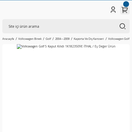
Anasayfa
Volkswagen Binek
Golf
2004---2009
Kaporta Ve Dış Karoseri
Volkswagen Golf 5