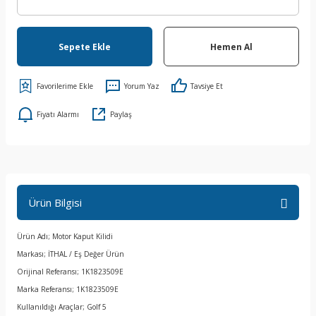
Sepete Ekle
Hemen Al
Yorum Yaz
Tavsiye Et
Fiyatı Alarmı
Paylaş
Ürün Bilgisi
Ürün Adı; Motor Kaput Kilidi
Markası; İTHAL / Eş Değer Ürün
Orijinal Referansı; 1K1823509E
Marka Referansı; 1K1823509E
Kullanıldığı Araçlar; Golf 5