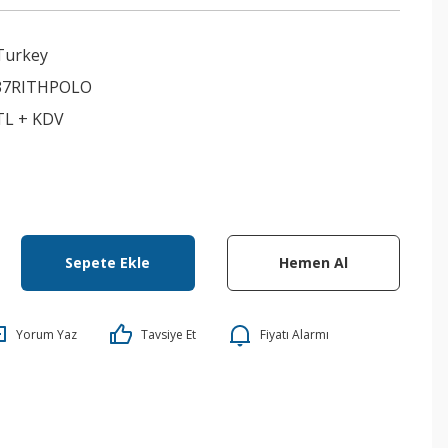
Turkey
37RITHPOLO
 TL + KDV
Sepete Ekle
Hemen Al
Yorum Yaz
Tavsiye Et
Fiyatı Alarmı