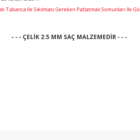
alı Tabanca İle Sıkılması Gereken Patlatmalı Somunları İle Gön
- - - ÇELİK 2.5 MM SAÇ MALZEMEDİR - - -
Bu ürüne ilk yorumu siz yapın!