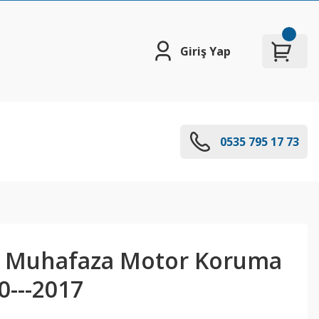
Giriş Yap
0535 795 17 73
r Muhafaza Motor Koruma
0---2017