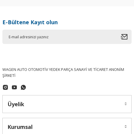
E-Bültene Kayıt olun
WAGEN AUTO OTOMOTİV YEDEK PARÇA SANAYİ VE TİCARET ANONİM
ŞİRKETİ
GKN (Made In Germany)
Passat Dış Aks Kafası 1.9TDI 4D0498099A GKN
Üyelik
3.537,07 ₺
Kurumsal