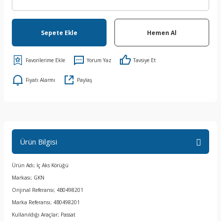
Sepete Ekle
Hemen Al
Yorum Yaz
Tavsiye Et
Fiyatı Alarmı
Paylaş
Ürün Bilgisi
Ürün Adı; İç Aks Körüğü
Markası; GKN
Orijinal Referansı; 4B0498201
Marka Referansı; 4B0498201
Kullanıldığı Araçlar; Passat