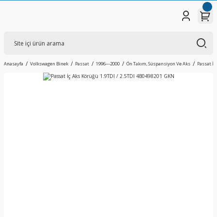
Anasayfa
Volkswagen Binek
Passat
1996---2000
Ön Takım, Süspansiyon Ve Aks
Passat İç