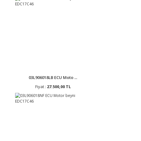
03L906018LB ECU Moto ...
Fiyat :
27.500,00 TL