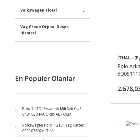
Volkswagen Ticari
Vag Group Orjınal Dosya
Hizmeti
İTHAL - (E
Polo Arka
6Q05111
En Populer Olanlar
2.678,0
Polo 1.4TDI Eksantrik Mili Seti CUS
04B103044A ORJINAL / OEM
Volkswagen Polo 1.2TDI Yağ Karteri
03P103602A İTHAL