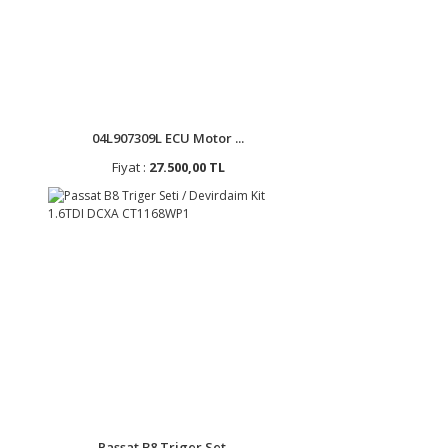
04L907309L ECU Motor ...
Fiyat :
27.500,00 TL
Passat B8 Triger Set ...