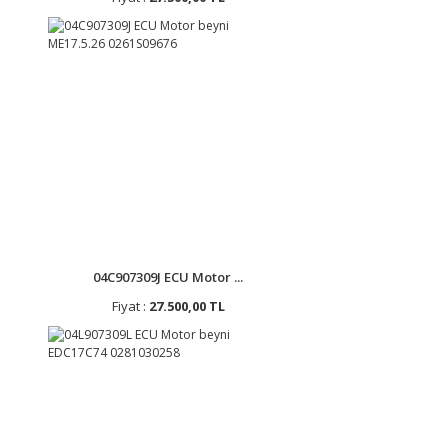
04C907309J ECU Motor ...
Fiyat :
27.500,00 TL